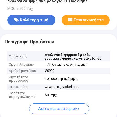
αναλογικά-ψηφιακά ρολόγια EL Backlight
συναγερμών με το χρονόμετρο με διακόπτη
MOQ：500 τμχ
Καλύτερη τιμή
Επικοινωνήστε
Περιγραφή Προϊόντων
,
Αναλογικό-ψηφιακό ρολόι
Υψηλό φως
γυναικεία ψηφιακά wristwatches
Όροι πληρωμής
T/T, δυτική ένωση, παπική
Αριθμό μοντέλου
#0909
Δυνατότητα
100.000 τεμ ανά μήνα
προσφοράς
Πιστοποίηση
CE&RoHS, Nickel Free
Ποσότητα
500 τμχ
παραγγελίας min
Δείτε περισσότερων