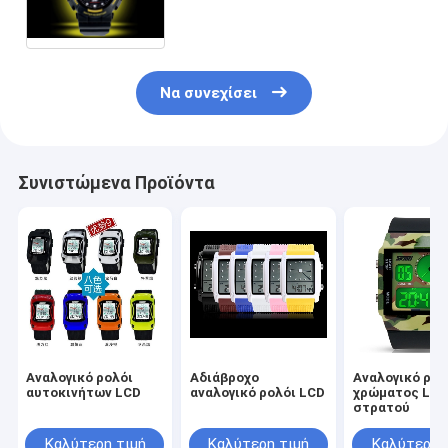
συναγερμών με το χρονόμετρο
με διακόπτη
Να συνεχίσει
Συνιστώμενα Προϊόντα
Αναλογικό ρολόι
Αδιάβροχο
Αναλογικό ρολ
αυτοκινήτων LCD
αναλογικό ρολόι LCD
χρώματος LC
στρατού
Καλύτερη τιμή
Καλύτερη τιμή
Καλύτερη 