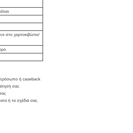
έλνει
cs στο χαρτοκιβώτιο/
ερο
, πρόσωπο ή caseback
αίτησή σας
σας
ατα ή τα σχέδιά σας