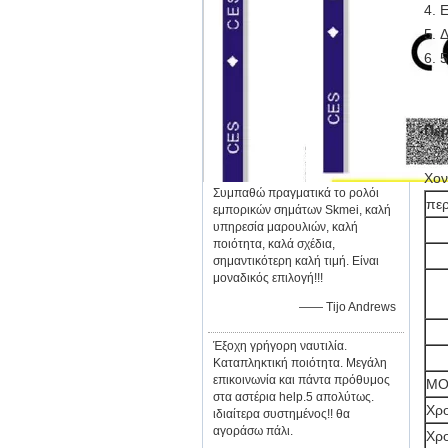
4. 
5. 
6. 
Περ
Χον
Συμπαθώ πραγματικά το ρολόι
πε
εμπορικών σημάτων Skmei, καλή
υπηρεσία μαρουλιών, καλή
ποιότητα, καλά σχέδια,
σημαντικότερη καλή τιμή. Είναι
μοναδικός επιλογή!!!
—— Tijo Andrews
Έξοχη γρήγορη ναυτιλία.
Καταπληκτική ποιότητα. Μεγάλη
επικοινωνία και πάντα πρόθυμος
M
στα αστέρια help.5 απολύτως.
Χρο
ιδιαίτερα συστημένος!! θα
αγοράσω πάλι.
Χρ