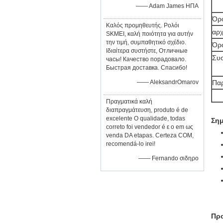
—— Adam James ΗΠΑ
Όρ
Καλός προμηθευτής. Ρολόι
αρχ
SKMEI, καλή ποιότητα για αυτήν
την τιμή, συμπαθητικό σχέδιο.
Όρ
Ιδιαίτερα συστήστε, Отличные
Συ
часы! Качество порадовало.
Быстрая доставка. Спасибо!
—— AleksandrOmarov
Πα
Πραγματικά καλή
διαπραγμάτευση, produto é de
excelente Ο qualidade, todas
Ση
correto foi vendedor é ε ο em ως
venda DA etapas. Certeza COM,
recomendá-lo irei!
—— Fernando σιδηρο
Προ