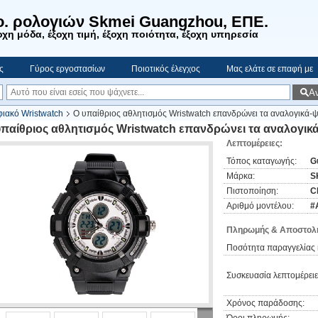
o. ρολογιών Skmei Guangzhou, ΕΠΕ.
χη μόδα, έξοχη τιμή, έξοχη ποιότητα, έξοχη υπηρεσία
ς
Γύρος εργοστασίων
Ποιοτικός έλεγχος
Μας ελάτε σε επαφή με
Α
ιακό Wristwatch
Ο υπαίθριος αθλητισμός Wristwatch επανδρώνει τα αναλογικά-ψ
υπαίθριος αθλητισμός Wristwatch επανδρώνει τα αναλογικά
Λεπτομέρειες:
Τόπος καταγωγής:
G
Μάρκα:
S
Πιστοποίηση:
C
Αριθμό μοντέλου:
#
Πληρωμής & Αποστολή
Ποσότητα παραγγελίας 
Συσκευασία λεπτομέρειε
Χρόνος παράδοσης: