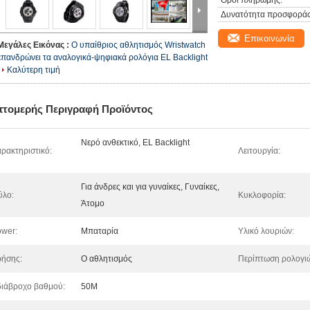
Όροι πληρωμής:
Δυνατότητα προσφοράς
Επικοινωνία
Μεγάλες Εικόνας :
Ο υπαίθριος αθλητισμός Wristwatch
επανδρώνει τα αναλογικά-ψηφιακά ρολόγια EL Backlight
Καλύτερη τιμή
πτομερής Περιγραφή Προϊόντος
Νερό ανθεκτικό, EL Backlight
ρακτηριστικό:
Λειτουργία:
Για άνδρες και για γυναίκες, Γυναίκες,
ύλο:
Κυκλοφορία:
Άτομο
wer:
Μπαταρία
Υλικό λουριών:
ήσης:
Ο αθλητισμός
Περίπτωση ρολογι
ιάβροχο βαθμού:
50M