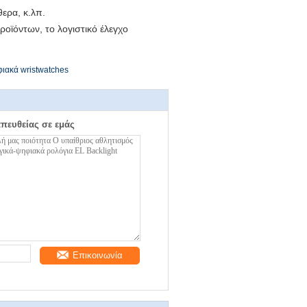
ερα, κ.λπ.
ροϊόντων, το λογιστικό έλεγχο
φιακά wristwatches
απευθείας σε εμάς
Επικοινωνία