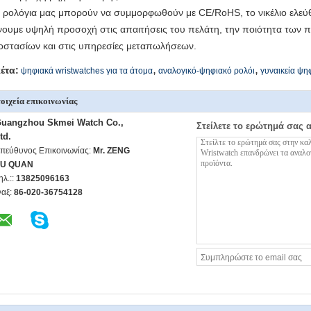
α ρολόγια μας μπορούν να συμμορφωθούν με CE/RoHS, το νικέλιο ελεύθ
ίνουμε υψηλή προσοχή στις απαιτήσεις του πελάτη, την ποιότητα των π
οστασίων και στις υπηρεσίες μεταπωλήσεων.
,
,
κέτα:
ψηφιακά wristwatches για τα άτομα
αναλογικό-ψηφιακό ρολόι
γυναικεία ψη
οιχεία επικοινωνίας
uangzhou Skmei Watch Co.,
Στείλετε το ερώτημά σας 
td.
πεύθυνος Επικοινωνίας:
Mr. ZENG
U QUAN
ηλ.::
13825096163
αξ:
86-020-36754128