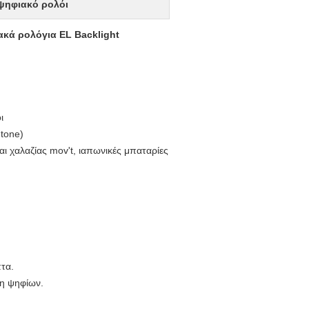
ψηφιακό ρολόι
ακά ρολόγια EL Backlight
ι
tone)
ι χαλαζίας mov't, ιαπωνικές μπαταρίες
πτα.
τη ψηφίων.