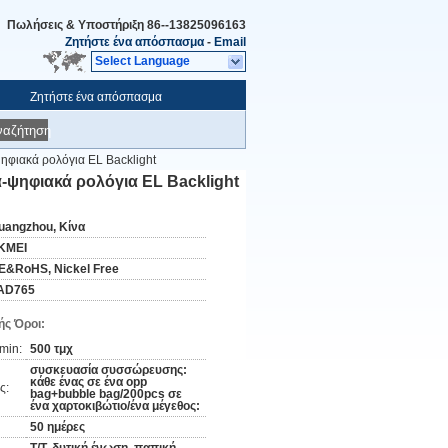
Πωλήσεις & Υποστήριξη
86--13825096163
Ζητήστε ένα απόσπασμα
-
Email
Select Language
Ζητήστε ένα απόσπασμα
ναζήτηση
ηφιακά ρολόγια EL Backlight
-ψηφιακά ρολόγια EL Backlight
uangzhou, Κίνα
KMEI
E&RoHS, Nickel Free
AD765
ς Όροι:
min:
500 τμχ
συσκευασία συσσώρευσης:
κάθε ένας σε ένα opp
ς:
bag+bubble bag/200pcs σε
ένα χαρτοκιβώτιο/ένα μέγεθος:
50 ημέρες