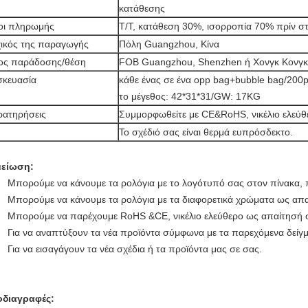
κατάθεσης
οι πληρωμής
T/T, κατάθεση 30%, ισορροπία 70% πρίν στ
ικός της παραγωγής
Πόλη Guangzhou, Κίνα
ος παράδοσης/θέση
FOB Guangzhou, Shenzhen ή Χονγκ Κονγκ
σκευασία
κάθε ένας σε ένα opp bag+bubble bag/200p
το μέγεθος: 42*31*31/GW: 17KG
ρατηρήσεις
Συμμορφωθείτε με CE&RoHS, νικέλιο ελεύθ
Το σχέδιό σας είναι θερμά ευπρόσδεκτο.
μείωση:
Μπορούμε να κάνουμε τα ρολόγια με το λογότυπό σας στον πίνακα
Μπορούμε να κάνουμε τα ρολόγια με τα διαφορετικά χρώματα ως απ
Μπορούμε να παρέχουμε RoHS &CE, νικέλιο ελεύθερο ως απαίτησή 
Για να αναπτύξουν τα νέα προϊόντα σύμφωνα με τα παρεχόμενα δείγμ
Για να εισαγάγουν τα νέα σχέδια ή τα προϊόντα μας σε σας.
διαγραφές: