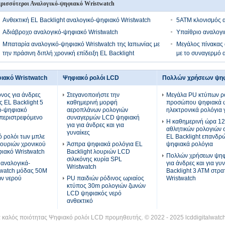
ρισσότεροι Αναλογικό-ψηφιακό Wristwatch
Ανθεκτική EL Backlight αναλογικό-ψηφιακό Wristwatch
5ATM κλονισμός α
Αδιάβροχο αναλογικό-ψηφιακό Wristwatch
Υπαίθριο αναλογι
Μπαταρία αναλογικό-ψηφιακό Wristwatch της Ιαπωνίας με
Μεγάλος πίνακας 
την πράσινη διπλή χρονική επίδειξη EL Backlight
με το συναγερμό 
ιακό Wristwatch
Ψηφιακό ρολόι LCD
Πολλών χρήσεων ψηφ
νος για άνδρες
Στεγανοποιήστε την
Μεγάλα PU κτύπων ρ
ες EL Backlight 5
καθημερινή μορφή
προσώπου ψηφιακά ω
ό-ψηφιακό
αεροπλάνων ρολογιών
ηλεκτρονικά ρολόγια 
 περιστρεφόμενο
συναγερμών LCD ψηφιακή
Η καθημερινή ώρα 12
για για άνδρες και για
αθλητικών ρολογιών
γυναίκες
ό ρολόι των μπλε
EL Backlight επανδρώ
ουριών χρονικού
Άσπρα ψηφιακά ρολόγια EL
ψηφιακά ρολόγια
ιακό Wristwatch
Backlight λουριών LCD
Πολλών χρήσεων ψηφ
σιλικόνης κυρία SPL
 αναλογικά-
για άνδρες και για γυ
Wristwatch
twatch μόδας 50M
Backlight 3 ATM στρα
ων νερού
PU παιδιών ρόδινος ωριαίος
Wristwatch
κτύπος 30m ρολογιών ζωνών
LCD ψηφιακός νερό
ανθεκτικό
α καλός ποιότητας Ψηφιακό ρολόι LCD προμηθευτής. © 2022 - 2025 lcddigitalwatch