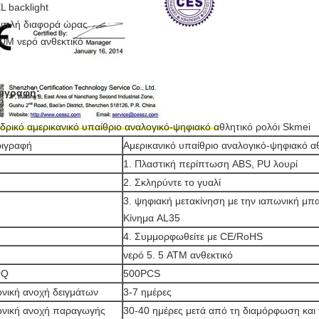
EL backlight
Διπλή διαφορά ώρας
50M νερό ανθεκτικό
ιγραφή:
δρικό αμερικανικό υπαίθριο αναλογικό-ψηφιακό αθλητικό ρολόι Skmei
ριγραφή
Αμερικανικό υπαίθριο αναλογικό-ψηφιακό α
1. Πλαστική περίπτωση ABS, PU λουρί
2. Σκληρύντε το γυαλί
3. ψηφιακή μετακίνηση με την ιαπωνική μπα
Κίνημα AL35
4. Συμμορφωθείτε με CE/RoHS
νερό 5. 5 ATM ανθεκτικό
OQ
500PCS
νική ανοχή δειγμάτων
3-7 ημέρες
ονική ανοχή παραγωγής
30-40 ημέρες μετά από τη διαμόρφωση και 