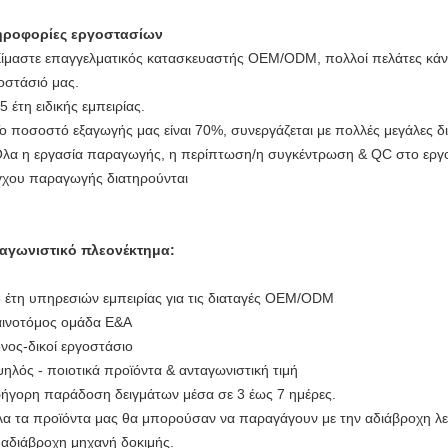
ηροφορίες εργοστασίων
Είμαστε επαγγελματικός κατασκευαστής OEM/ODM, πολλοί πελάτες κάν
οστάσιό μας.
15 έτη ειδικής εμπειρίας.
Το ποσοστό εξαγωγής μας είναι 70%, συνεργάζεται με πολλές μεγάλες δι
Όλα η εργασία παραγωγής, η περίπτωση/η συγκέντρωση & QC στο εργ
γχου παραγωγής διατηρούνται
αγωνιστικό πλεονέκτημα:
5 έτη υπηρεσιών εμπειρίας για τις διαταγές OEM/ODM
αινοτόμος ομάδα Ε&Α
όνος-δικοί εργοστάσιο
ψηλός - ποιοτικά προϊόντα & ανταγωνιστική τιμή
ρήγορη παράδοση δειγμάτων μέσα σε 3 έως 7 ημέρες.
λα τα προϊόντα μας θα μπορούσαν να παραγάγουν με την αδιάβροχη λε
 αδιάβροχη μηχανή δοκιμής.