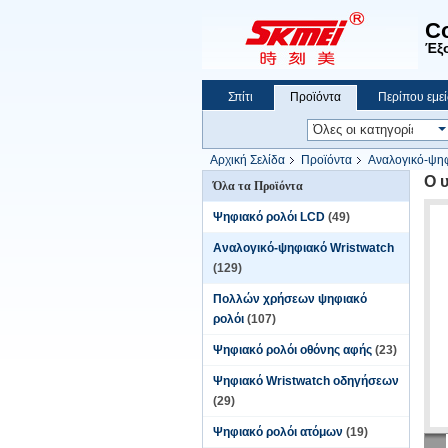
C
Έξο
Σπίτι
Προϊόντα
Περίπου εμεί
Αρχική Σελίδα
Προϊόντα
Αναλογικό-ψηφ
Ο 
Όλα τα Προϊόντα
Ψηφιακό ρολόι LCD
(49)
Αναλογικό-ψηφιακό Wristwatch
(129)
Πολλών χρήσεων ψηφιακό
ρολόι
(107)
Ψηφιακό ρολόι οθόνης αφής
(23)
Ψηφιακό Wristwatch οδηγήσεων
(29)
Ψηφιακό ρολόι ατόμων
(19)