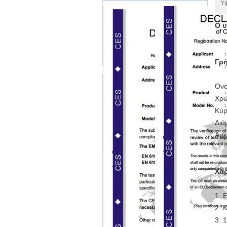
Υ
Ο υ
Γρή
Όνο
Χρώ
Κύρ
Διά
Αμε
Χαρ
1. 
2. 
3. 