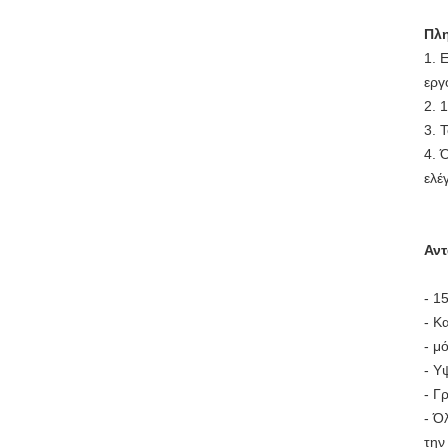
Πλ
1. 
εργ
2. 
3. 
4. 
ελέ
Αντ
- 1
- Κ
- μ
- Υ
- Γ
- Ό
την