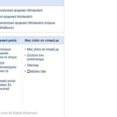
ναλογικό-ψηφιακό Wristwatch
κό-ψηφιακό Wristwatch
αναλογικό-ψηφιακό Wristwatch ατόμων
αδιάβροχο
ιακό ρολόι
Μας ελάτε σε επαφή με
ολογιών
Μας ελάτε σε επαφή με
ριαία
Ζητήστε ένα
για το άτομο
απόσπασμα
/24
Sitemap
 συναγερμών
νει τα
Mobile Site
ιακό ρολόι
ναίκες EL
τιωτικό
.com. All Rights Reserved.