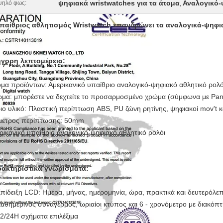
ψηφιακά wristwatches για τα άτομα
Αναλογικό-
ψηλό φως:
,
παίθριος αθλητισμός Wristwatch επανδρώνει τα αναλογικά-ψηφι
γορη λεπτομέρεια:
μα προϊόντων: Αμερικανικό υπαίθριο αναλογικό-ψηφιακό αθλητικό ρολό
μα: μπορέστε να δεχτείτε το προσαρμοσμένο χρώμα (σύμφωνα με Pan
ιο υλικό: Πλαστική περίπτωση ABS, PU ζώνη ρητίνης, ψηφιακοί mov't κα
μετρος περίπτωσης: 50mm
ρικανικό υπαίθριο αναλογικό-ψηφιακό αθλητικό ρολόι
ακτηριστικά γνωρίσματα:
Επίδειξη LCD: Ημέρα, μήνας, ημερομηνία, ώρα, πρακτικά και δευτερόλε
Καθημερινός συναγερμός, ωριαίοι κτύπος και 6 - χρονόμετρο με διακόπ
12/24H σχήματα επιλέξιμα