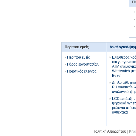
Πε
Περίπου εμείς
Αναλογικό-ψηφ
Περίπου εμείς
Ελεύθερος χρό
και για γυναίκ
Γύρος εργοστασίων
ATM αναλογικ
Wristwatch με
Ποιοτικός έλεγχος
Bezel
Διπλό αθλητικ
PU γυναικών λ
αναλογικό-ψηφ
LCD επίδειξης
ψηφιακά Wris
ρολόγια ατόμ
ανθεκτικά
Πολιτική Απορρήτου
| Κίν