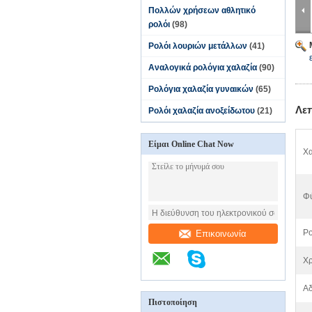
Πολλών χρήσεων αθλητικό
ρολόι
(98)
Ρολόι λουριών μετάλλων
(41)
Αναλογικά ρολόγια χαλαζία
(90)
Ρολόγια χαλαζία γυναικών
(65)
Λε
Ρολόι χαλαζία ανοξείδωτου
(21)
Είμαι Online Chat Now
Χα
Φ
Po
Επικοινωνία
Χρ
Αδ
Πιστοποίηση