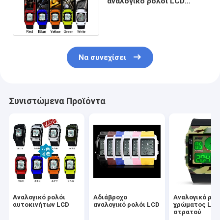
αναλογικό ρολόι LCD
αδιάβροχο, ψηφιακό
Wristwatches
Να συνεχίσει
Συνιστώμενα Προϊόντα
Αναλογικό ρολόι
Αδιάβροχο
Αναλογικό ρολ
αυτοκινήτων LCD
αναλογικό ρολόι LCD
χρώματος LC
στρατού