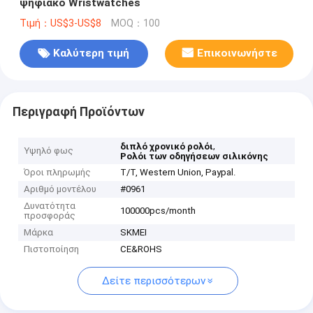
ψηφιακό Wristwatches
Τιμή：US$3-US$8
MOQ：100
Καλύτερη τιμή
Επικοινωνήστε
Περιγραφή Προϊόντων
,
διπλό χρονικό ρολόι
Υψηλό φως
Ρολόι των οδηγήσεων σιλικόνης
Όροι πληρωμής
T/T, Western Union, Paypal.
Αριθμό μοντέλου
#0961
Δυνατότητα
100000pcs/month
προσφοράς
Μάρκα
SKMEI
Πιστοποίηση
CE&ROHS
Δείτε περισσότερων