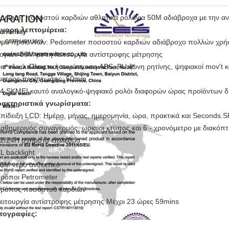
ometer ποσοστού καρδιών αθλητικά ρολόγια 50M αδιάβροχα με την α
γορη λεπτομέρεια:
μα προϊόντων:
Pedometer ποσοστού καρδιών αδιάβροχο πολλών χρήσ
ογιών 50M με τη λειτουργία αντίστροφης μέτρησης
ιο υλικό: Πλαστική περίπτωση ABS, PU ζώνη ρητίνης, ψηφιακοί mov't κα
μετρος περίπτωσης: 50mm
4 SKMEI καυτό αναλογικό-ψηφιακό ρολόι διαφορών ώρας προϊόντων δ
ακτηριστικά γνωρίσματα:
Επίδειξη LCD: Ημέρα, μήνας, ημερομηνία, ώρα, πρακτικά και Seconds.S
Καθημερινός συναγερμός, ωριαίοι κτύπος και 6 - χρονόμετρο με διακόπ
12/24H σχήματα επιλέξιμα
EL backlight
50M νερό ανθεκτικό
Τρόποι Petrometer
Τρόπος ποσοστού καρδιών
Λειτουργία αντίστροφης μέτρησης Μέχρι 23 ώρες 59mins
τογραφίες: