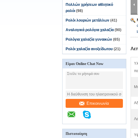
Πολλών χρήσεων αθλητικό
ρολόι
(98)
Ρολόι λουριών μετάλλων
(41)
Αναλογικά ρολόγια χαλαζία
(90)
Ρολόγια χαλαζία γυναικών
(65)
Λε
Ρολόι χαλαζία ανοξείδωτου
(21)
Υλ
Είμαι Online Chat Now
πε
Μπ
Αδ
Επικοινωνία
Λε
Πιστοποίηση
Υ