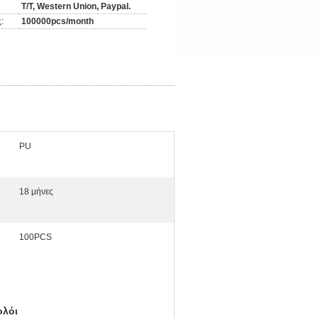
T/T, Western Union, Paypal.
:
100000pcs/month
PU
18 μήνες
100PCS
ολόι