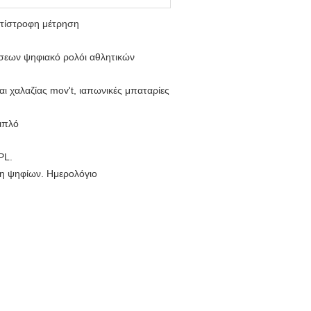
ντίστροφη μέτρηση
εων ψηφιακό ρολόι αθλητικών
ι χαλαζίας mov't, ιαπωνικές μπαταρίες
ιπλό
PL.
τη ψηφίων. Ημερολόγιο