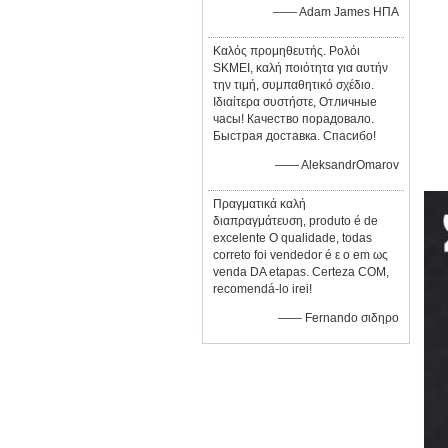
—— Adam James ΗΠΑ
Καλός προμηθευτής. Ρολόι
SKMEI, καλή ποιότητα για αυτήν
την τιμή, συμπαθητικό σχέδιο.
Ιδιαίτερα συστήστε, Отличные
часы! Качество порадовало.
Быстрая доставка. Спасибо!
—— AleksandrOmarov
Πραγματικά καλή
διαπραγμάτευση, produto é de
excelente Ο qualidade, todas
correto foi vendedor é ε ο em ως
venda DA etapas. Certeza COM,
recomendá-lo irei!
—— Fernando σιδηρο