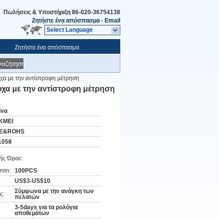
Πωλήσεις & Υποστήριξη
86-020-36754138
Ζητήστε ένα απόσπασμα
-
Email
Select Language
Ζητήστε ένα απόσπασμα
ναζήτηση
α με την αντίστροφη μέτρηση
χα με την αντίστροφη μέτρηση
ίνα
KMEI
E&ROHS
1058
ς Όροι:
min:
100PCS
US$3-US$10
Σύμφωνα με την ανάγκη των
ς:
πελατών
3-5days για τα ρολόγια
αποθεμάτων