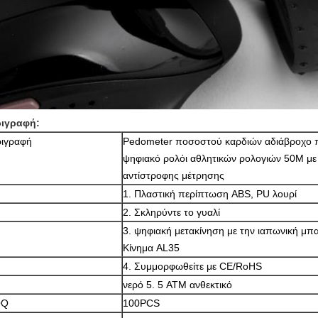
ιγραφή:
ριγραφή
Pedometer ποσοστού καρδιών αδιάβροχο
ψηφιακό ρολόι αθλητικών ρολογιών 50M με 
αντίστροφης μέτρησης
1. Πλαστική περίπτωση ABS, PU λουρί
2. Σκληρύντε το γυαλί
3. ψηφιακή μετακίνηση με την ιαπωνική μπα
Κίνημα AL35
4. Συμμορφωθείτε με CE/RoHS
νερό 5. 5 ATM ανθεκτικό
OQ
100PCS