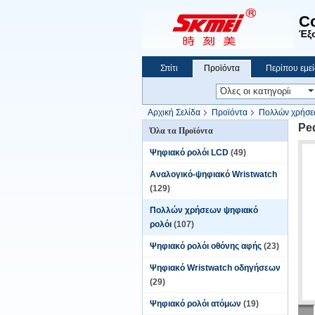
C
Έξο
Σπίτι
Προϊόντα
Περίπου εμεί
Αρχική Σελίδα
Προϊόντα
Πολλών χρήσε
Pe
Όλα τα Προϊόντα
Ψηφιακό ρολόι LCD
(49)
Αναλογικό-ψηφιακό Wristwatch
(129)
Πολλών χρήσεων ψηφιακό
ρολόι
(107)
Ψηφιακό ρολόι οθόνης αφής
(23)
Ψηφιακό Wristwatch οδηγήσεων
(29)
Ψηφιακό ρολόι ατόμων
(19)