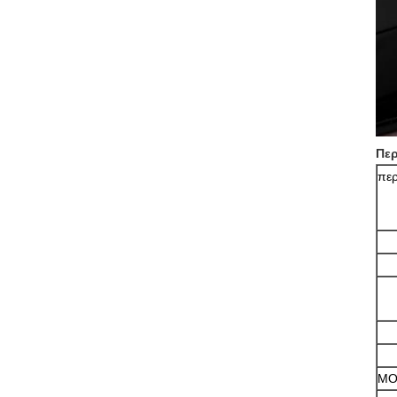
Περ
πε
M