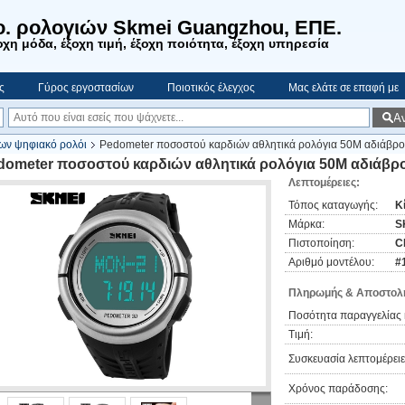
o. ρολογιών Skmei Guangzhou, ΕΠΕ.
χη μόδα, έξοχη τιμή, έξοχη ποιότητα, έξοχη υπηρεσία
ς
Γύρος εργοστασίων
Ποιοτικός έλεγχος
Μας ελάτε σε επαφή με
Α
ων ψηφιακό ρολόι
Pedometer ποσοστού καρδιών αθλητικά ρολόγια 50M αδιάβροχ
dometer ποσοστού καρδιών αθλητικά ρολόγια 50M αδιάβρο
Λεπτομέρειες:
Τόπος καταγωγής:
Κ
Μάρκα:
S
Πιστοποίηση:
C
Αριθμό μοντέλου:
#
Πληρωμής & Αποστολή
Ποσότητα παραγγελίας 
Τιμή:
Συσκευασία λεπτομέρειε
Χρόνος παράδοσης: