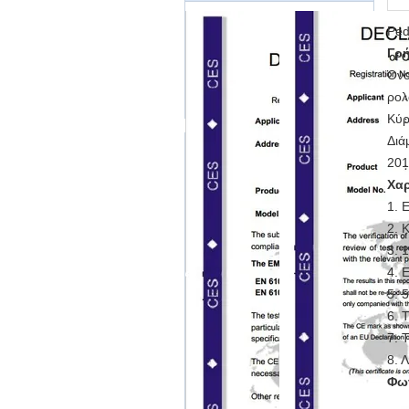
Ped
Γρή
Όνο
ρολ
Κύρ
Διά
201
Χαρ
1. 
2. 
3. 
4. 
5. 
6. 
7. 
8
. 
Φω