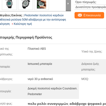
Όροι πληρωμής:
Δυνατότητα προσφοράς
Επικοινωνία
Μεγάλες Εικόνας :
Pedometer ποσοστού καρδιών
αθλητικά ρολόγια 50M αδιάβροχα με την αντίστροφη
μέτρηση
Καλύτερη τιμή
πτομερής Περιγραφή Προϊόντος
ικό της
Πλαστικό ABS
Υλικό της ζώνης:
ρίπτωσης:
Ιαπωνική μπαταρία
Διάρκεια ζωής
αταρία:
μπαταρίας:
ιάβροχος:
νερό 30 μ ανθεκτικό
MOQ:
Δοκιμή ποσοστού καρδιών Coundown.
ιτουργία:
Pedometer
πολυ ρολόι συναγερμών
αδιάβροχο ψηφιακό ρ
ψηλό φως:
,