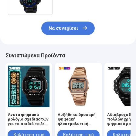
λουρί
Να συνεχίσει
Συνιστώμενα Προϊόντα
Άνετα ψηφιακά
Αυξήθηκε δροσερή
Αδιάβροχο 5B
ρολόγια σχεδιαστών
ψηφιακή
πολλών χρήσ
για τα παιδιά το 3/5
ηλεκτρολυτική
ψηφιακό ρολό
ATM πράσινο
επιμετάλλωση
ακριβές
ανοξείδωτου IP
τρισδιάστατο
Καλύτερη τιμή
Καλύτερη τιμή
Καλύτερη 