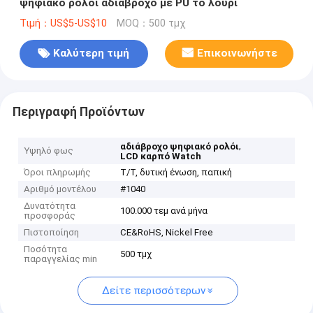
ψηφιακό ρολόι αδιάβροχο με PU το λουρί
Τιμή：US$5-US$10
MOQ：500 τμχ
Καλύτερη τιμή
Επικοινωνήστε
Περιγραφή Προϊόντων
,
αδιάβροχο ψηφιακό ρολόι
Υψηλό φως
LCD καρπό Watch
Όροι πληρωμής
T/T, δυτική ένωση, παπική
Αριθμό μοντέλου
#1040
Δυνατότητα
100.000 τεμ ανά μήνα
προσφοράς
Πιστοποίηση
CE&RoHS, Nickel Free
Ποσότητα
500 τμχ
παραγγελίας min
Δείτε περισσότερων