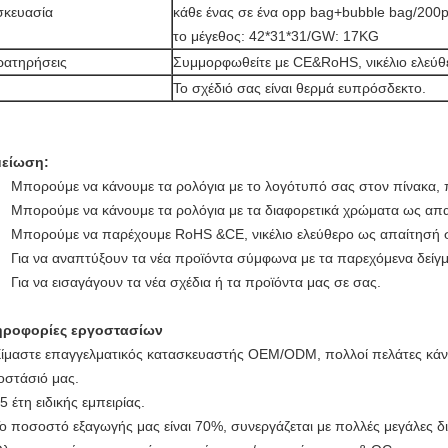
σκευασία
κάθε ένας σε ένα opp bag+bubble bag/200p
το μέγεθος: 42*31*31/GW: 17KG
ρατηρήσεις
Συμμορφωθείτε με CE&RoHS, νικέλιο ελεύθ
Το σχέδιό σας είναι θερμά ευπρόσδεκτο.
μείωση:
Μπορούμε να κάνουμε τα ρολόγια με το λογότυπό σας στον πίνακα
Μπορούμε να κάνουμε τα ρολόγια με τα διαφορετικά χρώματα ως απ
Μπορούμε να παρέχουμε RoHS &CE, νικέλιο ελεύθερο ως απαίτησή 
Για να αναπτύξουν τα νέα προϊόντα σύμφωνα με τα παρεχόμενα δείγμ
Για να εισαγάγουν τα νέα σχέδια ή τα προϊόντα μας σε σας.
ηροφορίες εργοστασίων
ίμαστε επαγγελματικός κατασκευαστής OEM/ODM, πολλοί πελάτες κάν
οστάσιό μας.
5 έτη ειδικής εμπειρίας.
ο ποσοστό εξαγωγής μας είναι 70%, συνεργάζεται με πολλές μεγάλες δι