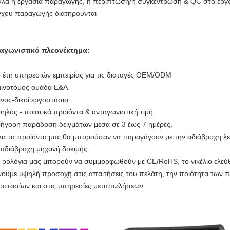
λα η εργασία παραγωγής, η περίπτωση/η συγκέντρωση & QC στο εργ
γχου παραγωγής διατηρούνται
αγωνιστικό πλεονέκτημα:
5 έτη υπηρεσιών εμπειρίας για τις διαταγές OEM/ODM
αινοτόμος ομάδα Ε&Α
όνος-δικοί εργοστάσιο
ψηλός - ποιοτικά προϊόντα & ανταγωνιστική τιμή
ρήγορη παράδοση δειγμάτων μέσα σε 3 έως 7 ημέρες.
λα τα προϊόντα μας θα μπορούσαν να παραγάγουν με την αδιάβροχη λε
 αδιάβροχη μηχανή δοκιμής.
α ρολόγια μας μπορούν να συμμορφωθούν με CE/RoHS, το νικέλιο ελεύθ
ίνουμε υψηλή προσοχή στις απαιτήσεις του πελάτη, την ποιότητα των π
οστασίων και στις υπηρεσίες μεταπωλήσεων.