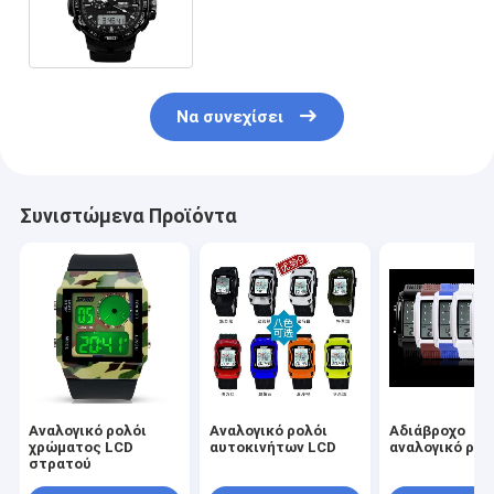
χρήσεων cOem Wristwatch
Να συνεχίσει
Συνιστώμενα Προϊόντα
Αναλογικό ρολόι
Αναλογικό ρολόι
Αδιάβροχο
χρώματος LCD
αυτοκινήτων LCD
αναλογικό ρολ
στρατού