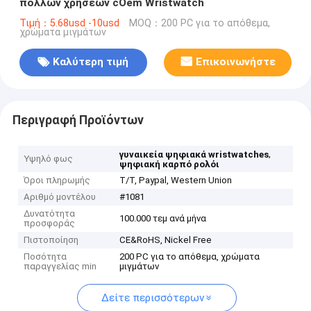
πολλών χρήσεων cOem Wristwatch
Τιμή：5.68usd -10usd
MOQ：200 PC για το απόθεμα,
χρώματα μιγμάτων
Καλύτερη τιμή
Επικοινωνήστε
Περιγραφή Προϊόντων
,
γυναικεία ψηφιακά wristwatches
Υψηλό φως
ψηφιακή καρπό ρολόι
Όροι πληρωμής
T/T, Paypal, Western Union
Αριθμό μοντέλου
#1081
Δυνατότητα
100.000 τεμ ανά μήνα
προσφοράς
Πιστοποίηση
CE&RoHS, Nickel Free
Ποσότητα
200 PC για το απόθεμα, χρώματα
παραγγελίας min
μιγμάτων
Δείτε περισσότερων