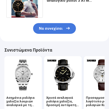
αναλογικό ρολόι 3 ATM
συνδυασμού ανοξείδωτου
πίσω
Να συνεχίσει
Συνιστώμενα Προϊόντα
Ασημένια ρολόγια
Χρυσά αναλογικά
Προσαρμοσμέ
χαλαζία λουριών
ρολόγια χαλαζία,
λογότυπο ρολ
αναλογικά με τη
δροσερή αυτόματη
ρολογιών Κιν
διπλή επίδειξη
ΠΡΟΣΙΤΟΤΗΤΑ
χαλαζία/χαλαζ