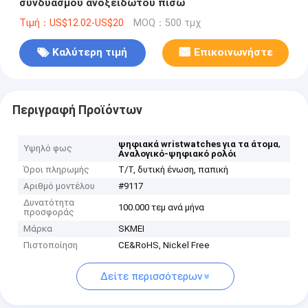
συνδυασμού ανοξείδωτου πίσω
Τιμή：US$12.02-US$20
MOQ：500 τμχ
Καλύτερη τιμή
Επικοινωνήστε
Περιγραφή Προϊόντων
,
ψηφιακά wristwatches για τα άτομα
Υψηλό φως
Αναλογικό-ψηφιακό ρολόι
Όροι πληρωμής
T/T, δυτική ένωση, παπική
Αριθμό μοντέλου
#9117
Δυνατότητα
100.000 τεμ ανά μήνα
προσφοράς
Μάρκα
SKMEI
Πιστοποίηση
CE&RoHS, Nickel Free
Δείτε περισσότερων