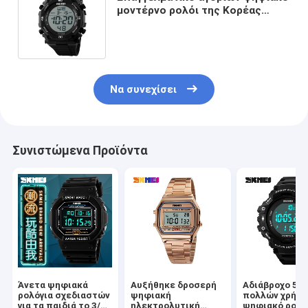
μοντέρνο ρολόι της Κορέας
ρολογιών ηλιακό πολλών
χρήσεων ψηφιακό
Να συνεχίσει
Συνιστώμενα Προϊόντα
Άνετα ψηφιακά
Αυξήθηκε δροσερή
Αδιάβροχο 5B
ρολόγια σχεδιαστών
ψηφιακή
πολλών χρήσ
για τα παιδιά το 3/5
ηλεκτρολυτική
ψηφιακό ρολό