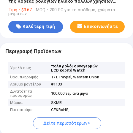
της Κορέας ρολογιών ηλιακό πολλών χρήσεων
ψηφιακό
Τιμή：$3.67
MOQ：200 PC για το απόθεμα, χρώματα
μιγμάτων
Καλύτερη τιμή
Επικοινωνήστε
Περιγραφή Προϊόντων
,
πολυ ρολόι συναγερμών
Υψηλό φως
LCD καρπό Watch
Όροι πληρωμής
T/T, Paypal, Western Union
Αριθμό μοντέλου
#1130
Δυνατότητα
100.000 τεμ ανά μήνα
προσφοράς
Μάρκα
SKMEI
Πιστοποίηση
CE&RoHS,
Δείτε περισσότερων