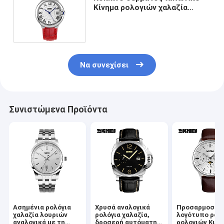
Κίνημα ρολογιών χαλαζία
λουριών αναλογικό για την
κυρία
Να συνεχίσει
Συνιστώμενα Προϊόντα
Ασημένια ρολόγια
Χρυσά αναλογικά
Προσαρμοσμέ
χαλαζία λουριών
ρολόγια χαλαζία,
λογότυπο ρολ
αναλογικά με τη
δροσερή αυτόματη
ρολογιών Κιν