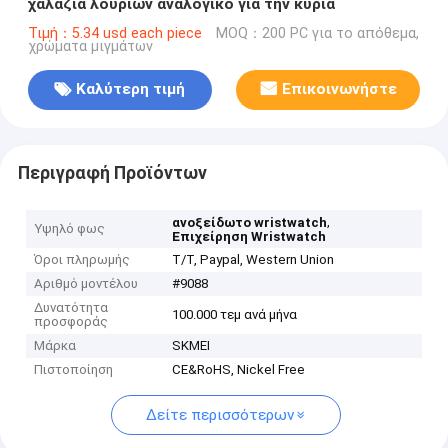
χαλαζία λουριών αναλογικό για την κυρία
Τιμή：5.34 usd each piece
MOQ：200 PC για το απόθεμα,
χρώματα μιγμάτων
Καλύτερη τιμή
Επικοινωνήστε
Περιγραφή Προϊόντων
,
ανοξείδωτο wristwatch
Υψηλό φως
Επιχείρηση Wristwatch
Όροι πληρωμής
T/T, Paypal, Western Union
Αριθμό μοντέλου
#9088
Δυνατότητα
100.000 τεμ ανά μήνα
προσφοράς
Μάρκα
SKMEI
Πιστοποίηση
CE&RoHS, Nickel Free
Δείτε περισσότερων