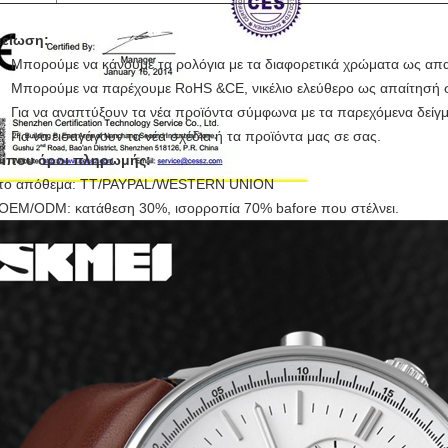
μείωση:
Μπορούμε να κάνουμε τα ρολόγια με τα διαφορετικά χρώματα ως απ
Μπορούμε να παρέχουμε RoHS &CE, νικέλιο ελεύθερο ως απαίτησή 
Για να αναπτύξουν τα νέα προϊόντα σύμφωνα με τα παρεχόμενα δείγμ
Για να εισαγάγουν τα νέα σχέδια ή τα προϊόντα μας σε σας.
ίπου όροι πληρωμής:
 το απόθεμα: TT/PAYPAL/WESTERN UNION
 OEM/ODM: κατάθεση 30%, ισορροπία 70% bafore που στέλνει.