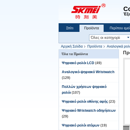
C
Έξο
Σπίτι
Προϊόντα
Περίπου εμεί
Αρχική Σελίδα
Προϊόντα
Αναλογικά ρολ
Πρ
Όλα τα Προϊόντα
Ψηφιακό ρολόι LCD
(49)
Αναλογικό-ψηφιακό Wristwatch
(129)
Πολλών χρήσεων ψηφιακό
ρολόι
(107)
Ψηφιακό ρολόι οθόνης αφής
(23)
Ψηφιακό Wristwatch οδηγήσεων
(29)
Ψηφιακό ρολόι ατόμων
(19)