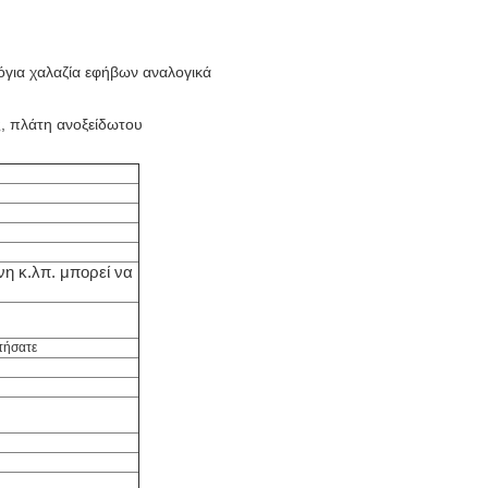
όγια χαλαζία εφήβων αναλογικά
ς, πλάτη ανοξείδωτου
νη κ.λπ. μπορεί να
.
τήσατε