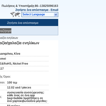
Πωλήσεις & Υποστήριξη
86--13825096163
Ζητήστε ένα απόσπασμα
-
Email
Select Language
Ζητήστε ένα απόσπασμα
ναζήτηση
αζία ενηλίκων
ζία/χαλαζία ενηλίκων
uangzhou, Κίνα
kmei
E&RoHS, Nickel Free
117
ς Όροι:
min:
100 τεμ
12.02 usd / pieces
συσκευασία συσσώρευσης:
κάθε ένας σε ένα opp
ς:
bag+bubble bag/200pcs σε
ένα χαρτοκιβώτιο/ένα μέγεθος: