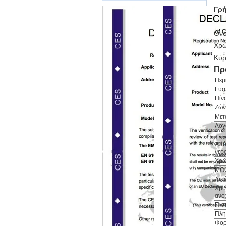
Γρή
Όνο
Χρώ
Κύρ
Πρ
Περ
Γυα
Πίν
Ζών
Μετ
Λογ
Από
νερ
Χρ
MO
Λιμ
Χρο
ανο
Πισ
Πλ
Φορ