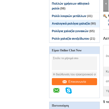
Πολλών χρήσεων αθλητικό
ρολόι
(98)
Ρολόι λουριών μετάλλων
(41)
Αναλογικά ρολόγια χαλαζία
(90)
Ρολόγια χαλαζία γυναικών
(65)
Λε
Ρολόι χαλαζία ανοξείδωτου
(21)
Είμαι Online Chat Now
όν
Κυ
απ
Επικοινωνία
Υ
5 τ
Πιστοποίηση