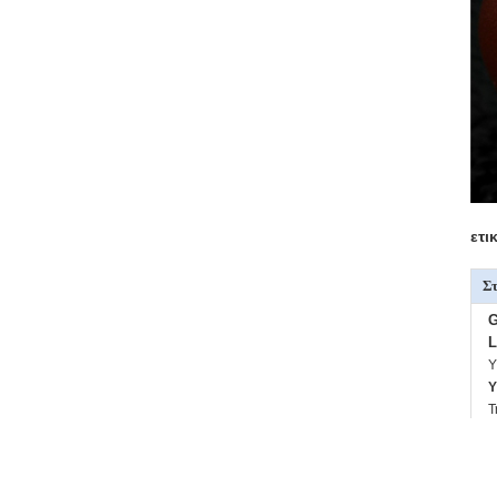
ετι
Στ
G
L
Υ
Y
Τ
Φ