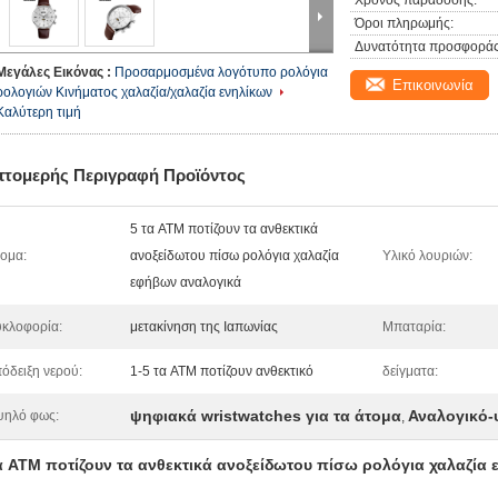
Χρόνος παράδοσης:
Όροι πληρωμής:
Δυνατότητα προσφοράς
Μεγάλες Εικόνας :
Προσαρμοσμένα λογότυπο ρολόγια
Επικοινωνία
ρολογιών Κινήματος χαλαζία/χαλαζία ενηλίκων
Καλύτερη τιμή
πτομερής Περιγραφή Προϊόντος
5 τα ATM ποτίζουν τα ανθεκτικά
ομα:
ανοξείδωτου πίσω ρολόγια χαλαζία
Υλικό λουριών:
εφήβων αναλογικά
κλοφορία:
μετακίνηση της Ιαπωνίας
Μπαταρία:
όδειξη νερού:
1-5 τα ATM ποτίζουν ανθεκτικό
δείγματα:
ψηφιακά wristwatches για τα άτομα
Αναλογικό-
ψηλό φως:
,
α ATM ποτίζουν τα ανθεκτικά ανοξείδωτου πίσω ρολόγια χαλαζία