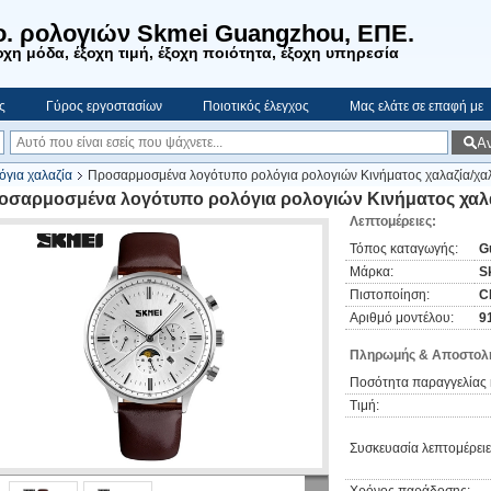
o. ρολογιών Skmei Guangzhou, ΕΠΕ.
χη μόδα, έξοχη τιμή, έξοχη ποιότητα, έξοχη υπηρεσία
ς
Γύρος εργοστασίων
Ποιοτικός έλεγχος
Μας ελάτε σε επαφή με
Α
όγια χαλαζία
Προσαρμοσμένα λογότυπο ρολόγια ρολογιών Κινήματος χαλαζία/χαλ
οσαρμοσμένα λογότυπο ρολόγια ρολογιών Κινήματος χαλα
Λεπτομέρειες:
Τόπος καταγωγής:
G
Μάρκα:
S
Πιστοποίηση:
C
Αριθμό μοντέλου:
9
Πληρωμής & Αποστολή
Ποσότητα παραγγελίας 
Τιμή:
Συσκευασία λεπτομέρειε