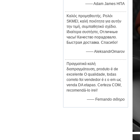
—— Adam James ΗΠΑ
Καλός προμηθευτής. Ρολόι
SKMEI, καλή ποιότητα για αυτήν
την τιμή, συμπαθητικό σχέδιο.
Ιδιαίτερα συστήστε, Отличные
часы! Качество порадовало.
Быстрая доставка. Спасибо!
—— AleksandrOmarov
Πραγματικά καλή
διαπραγμάτευση, produto é de
excelente Ο qualidade, todas
correto foi vendedor é ε ο em ως
venda DA etapas. Certeza COM,
recomendá-lo irei!
—— Fernando σιδηρο