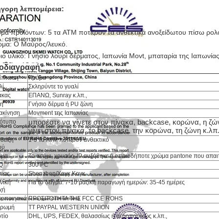
γορη λεπτομέρεια:
μα προϊόντων:
5 τα ATM ποτίζουν τα ανθεκτικά ανοξείδωτου πίσω ρολ
μα: Ο Μαύρος/λευκό.
ιο υλικό: Γνήσιο λουρί δέρματος, Ιαπωνία Movt, μπαταρία της Ιαπωνία
οδιαγραφή
ίπτωση
Κράμα
λί
Σκληρύντε το γυαλί
ακας
ΕΠΑΝΩ, Sunray κ.λπ.,
η
Γνήσιο δέρμα ή PU ζώνη
ακίνηση
Movment της Ιαπωνίας
μπορέστε να γίνετε στον πίνακα, backcase, κορώνα, η ζώ
ότυπο
γίνει στον πίνακα, το backcase, την κορώνα, τη ζώνη κ.λπ
δειξη
1-5 τα ATM ποτίζουν ανθεκτικό
ού
ώμα
Το ασήμι, χρυσός, IP αυξήθηκε ή οποιοδήποτε χρώμα pantone που απαι
Q
300 PC
ένας
Shenzhen/Χογκ Κογκ
νική
Για το δείγμα: 7-10 μαζική παραγωγή ημερών: 35-45 ημέρες
χή
τοποιητικά
ΠΡΟΣΙΤΌΤΗΤΑ ΤΗΣ FCC CE ROHS
ηρωμή
TT PAYPAL WESTERN UNION
τίο
DHL, UPS, FEDEX, θαλασσίως ή αεροπορικώς κ.λπ.,