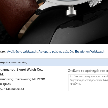
,
,
κέτα:
Ανοξείδωτο wristwatch
Αυτόματα ρολόγια χαλαζία
Επιχείρηση Wristwatch
οιχεία επικοινωνίας
uangzhou Skmei Watch Co.,
Στείλετε το ερώτημά σας 
td.
πεύθυνος Επικοινωνίας:
Mr. ZENG
U QUAN
ηλ.::
13825096163
αξ:
86-020-36754128