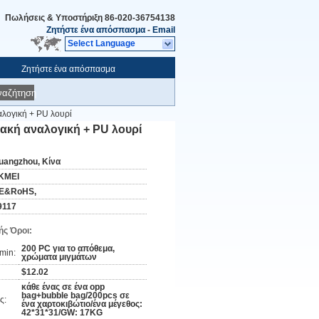
Πωλήσεις & Υποστήριξη
86-020-36754138
Ζητήστε ένα απόσπασμα
-
Email
Select Language
Ζητήστε ένα απόσπασμα
ναζήτηση
αλογική + PU λουρί
ακή αναλογική + PU λουρί
uangzhou, Κίνα
KMEI
E&RoHS,
9117
ς Όροι:
200 PC για το απόθεμα,
min:
χρώματα μιγμάτων
$12.02
κάθε ένας σε ένα opp
bag+bubble bag/200pcs σε
ς:
ένα χαρτοκιβώτιο/ένα μέγεθος:
42*31*31/GW: 17KG