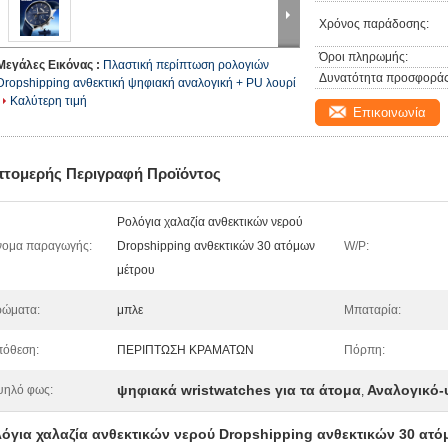
Χρόνος παράδοσης:
Όροι πληρωμής:
Μεγάλες Εικόνας :
Πλαστική περίπτωση ρολογιών
Δυνατότητα προσφοράς
Dropshipping ανθεκτική ψηφιακή αναλογική + PU λουρί
Καλύτερη τιμή
Επικοινωνία
πτομερής Περιγραφή Προϊόντος
Ρολόγια χαλαζία ανθεκτικών νερού
νομα παραγωγής:
Dropshipping ανθεκτικών 30 ατόμων
W/P:
μέτρου
ρώματα:
μπλε
Μπαταρία:
όθεση:
ΠΕΡΙΠΤΩΣΗ ΚΡΑΜΑΤΩΝ
Πόρπη:
ψηφιακά wristwatches για τα άτομα
Αναλογικό-
ψηλό φως:
,
όγια χαλαζία ανθεκτικών νερού Dropshipping ανθεκτικών 30 ατ