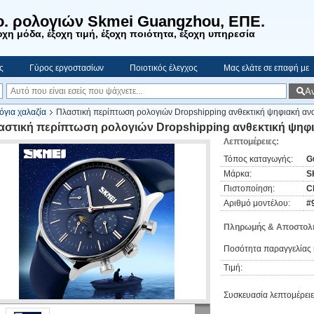
o. ρολογιών Skmei Guangzhou, ΕΠΕ.
χη μόδα, έξοχη τιμή, έξοχη ποιότητα, έξοχη υπηρεσία
ς
Γύρος εργοστασίων
Ποιοτικός έλεγχος
Μας ελάτε σε επαφή με
Α
όγια χαλαζία
Πλαστική περίπτωση ρολογιών Dropshipping ανθεκτική ψηφιακή αν
αστική περίπτωση ρολογιών Dropshipping ανθεκτική ψηφι
Λεπτομέρειες:
Τόπος καταγωγής:
G
Μάρκα:
S
Πιστοποίηση:
C
Αριθμό μοντέλου:
#
Πληρωμής & Αποστολή
Ποσότητα παραγγελίας 
Τιμή:
Συσκευασία λεπτομέρειε