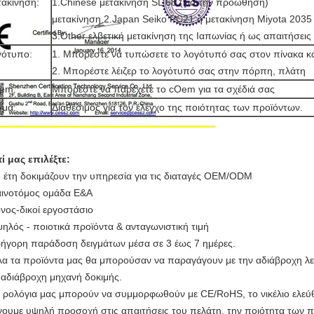
ακίνηση:
1.Chinese μετακίνηση SL 68 (για την προώθηση)
μετακίνηση 2.Japan Seiko PC21 ή μετακίνηση Miyota 2035
3.Other ελβετική μετακίνηση της Ιαπωνίας ή ως απαιτήσεις
γότυπο:
1. Μπορέστε να τυπώσετε το λογότυπό σας στον πίνακα κα
2. Μπορέστε λέιζερ το λογότυπό σας στην πόρπη, πλάτη
em:
Μπορέστε να παρέχετε το cOem για τα σχέδιά σας
γμα:
Διαθέσιμος για τον έλεγχο της ποιότητας των προϊόντων.
τί μας επιλέξτε:
5 έτη δοκιμάζουν την υπηρεσία για τις διαταγές OEM/ODM
αινοτόμος ομάδα Ε&Α
όνος-δικοί εργοστάσιο
ψηλός - ποιοτικά προϊόντα & ανταγωνιστική τιμή
ρήγορη παράδοση δειγμάτων μέσα σε 3 έως 7 ημέρες.
λα τα προϊόντα μας θα μπορούσαν να παραγάγουν με την αδιάβροχη λε
 αδιάβροχη μηχανή δοκιμής.
α ρολόγια μας μπορούν να συμμορφωθούν με CE/RoHS, το νικέλιο ελεύθ
ίνουμε υψηλή προσοχή στις απαιτήσεις του πελάτη, την ποιότητα των π