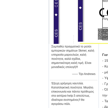
Μετ
Λο
CO
Δεί
Συμπαθώ πραγματικά το ρολόι
εμπορικών σημάτων Skmei, καλή
Για
υπηρεσία μαρουλιών, καλή
ποιότητα, καλά σχέδια,
- 1
σημαντικότερη καλή τιμή. Είναι
- Κ
μοναδικός επιλογή!!!
- μ
—— Tijo Andrews
- Υ
Έξοχη γρήγορη ναυτιλία.
- Γ
Καταπληκτική ποιότητα. Μεγάλη
- Ό
επικοινωνία και πάντα πρόθυμος
την
στα αστέρια help.5 απολύτως.
ιδιαίτερα συστημένος!! θα
- Τ
αγοράσω πάλι.
- Δ