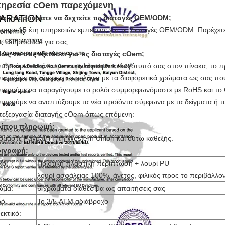
ηρεσία cOem παρεχόμενη
α μπορούσατε να δεχτείτε τις διαταγές OEM/ODM;
χουμε 15 έτη υπηρεσιών εμπειρίας για τις διαταγές OEM/ODM. Παρέχετε 
ίς canproduce για σας.
ώς να σας εξετάσει για τις διαταγές cOem;
πορούμε να κάνουμε τα ρολόγια με το λογότυπό σας στον πίνακα, το
πορούμε να κάνουμε τα ρολόγια με τα διαφορετικά χρώματα ως σας που
πορούμε να παραγάγουμε το ρολόι συμμορφωνόμαστε με RoHS και το
πορούμε να αναπτύξουμε τα νέα προϊόντα σύμφωνα με τα δείγματα ή τα
πεξεργασία διαταγής cOem όπως επόμενη:
ρίπου πληρωμή:
όμαστε Paypal/TT/τη Western Union και ούτω καθεξής.
ιγραφή:
κό:
Ποιοτική πλαστική περίπτωση + λουρί PU
λουρί ασφάλειας 100%, άνετος, φιλικός προς το περιβάλλον
ώμα:
6 χρώματα διαθέσιμα ως απαιτήσεις σας
ρό
Το 3/5 ATM αδιάβροχο
εκτικό: