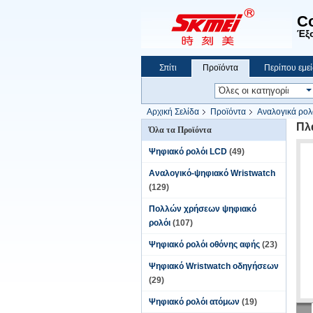
C
Έξο
Σπίτι
Προϊόντα
Περίπου εμεί
Αρχική Σελίδα
Προϊόντα
Αναλογικά ρολ
Πλ
Όλα τα Προϊόντα
Ψηφιακό ρολόι LCD
(49)
Αναλογικό-ψηφιακό Wristwatch
(129)
Πολλών χρήσεων ψηφιακό
ρολόι
(107)
Ψηφιακό ρολόι οθόνης αφής
(23)
Ψηφιακό Wristwatch οδηγήσεων
(29)
Ψηφιακό ρολόι ατόμων
(19)