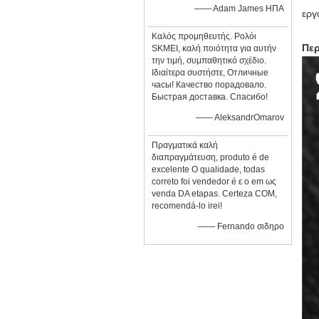
—— Adam James ΗΠΑ
εργ
Καλός προμηθευτής. Ρολόι
Περ
SKMEI, καλή ποιότητα για αυτήν
την τιμή, συμπαθητικό σχέδιο.
Ιδιαίτερα συστήστε, Отличные
часы! Качество порадовало.
Быстрая доставка. Спасибо!
—— AleksandrOmarov
Πραγματικά καλή
διαπραγμάτευση, produto é de
excelente Ο qualidade, todas
correto foi vendedor é ε ο em ως
venda DA etapas. Certeza COM,
recomendá-lo irei!
—— Fernando σιδηρο