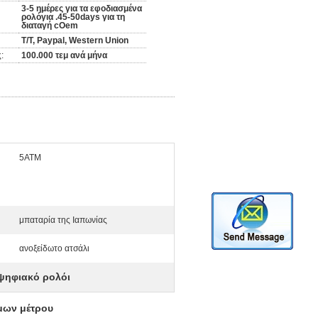
3-5 ημέρες για τα εφοδιασμένα
ρολόγια .45-50days για τη
διαταγή cOem
T/T, Paypal, Western Union
:
100.000 τεμ ανά μήνα
5ATM
μπαταρία της Ιαπωνίας
ανοξείδωτο ατσάλι
ψηφιακό ρολόι
όμων μέτρου