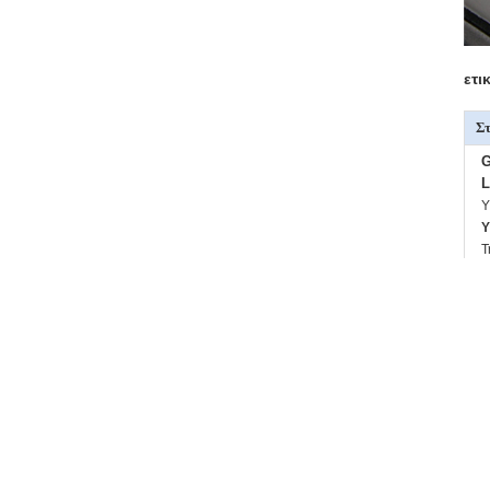
ετι
Στ
G
L
Υ
Y
Τ
Φ
Πε