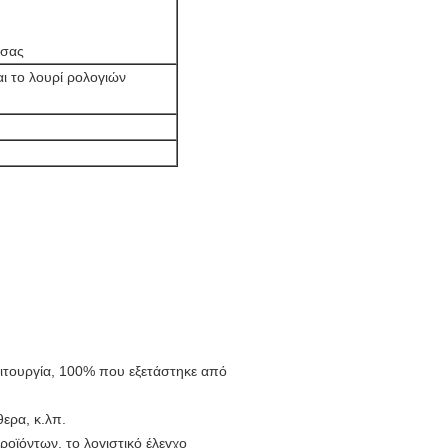
 σας
ι το λουρί ρολογιών
ιτουργία, 100% που εξετάστηκε από
ερα, κ.λπ.
ροϊόντων, το λογιστικό έλεγχο