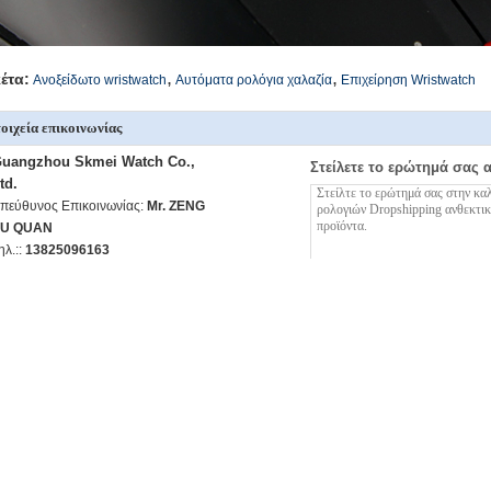
,
,
κέτα:
Ανοξείδωτο wristwatch
Αυτόματα ρολόγια χαλαζία
Επιχείρηση Wristwatch
οιχεία επικοινωνίας
uangzhou Skmei Watch Co.,
Στείλετε το ερώτημά σας 
td.
πεύθυνος Επικοινωνίας:
Mr. ZENG
U QUAN
ηλ.::
13825096163
αξ:
86-020-36754128
ρισσότεροι Αναλογικά ρολόγια χαλαζία