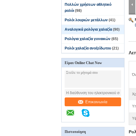
Πολλών χρήσεων αθλητικό
ρολόι
(98)
Ρολόι λουριών μετάλλων
(41)
Αναλογικά ρολόγια χαλαζία
(90)
Ρολόγια χαλαζία γυναικών
(65)
Ρολόι χαλαζία ανοξείδωτου
(21)
Λε
Είμαι Online Chat Now
Ό
Χ
Επικοινωνία
Υπ
Υ
Ρολ
Πιστοποίηση