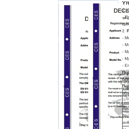
Υπ
1.
Θ
- Έ
εμε
2.
Π
- Μ
- Μ
- Μ
- Μ
- Ε
Πε
Δεχ
Περ
Υλι
Χρ
Νε
ανθ